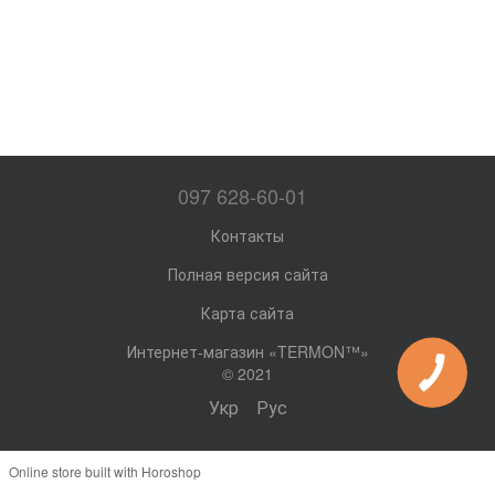
097 628-60-01
Контакты
Полная версия сайта
Карта сайта
Интернет-магазин «TERMON™»
© 2021
Укр
Рус
Online store built with Horoshop