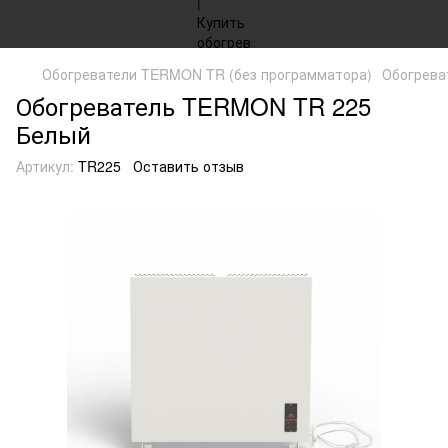
Обогреватели TERMON TR (без программатора)
Обогрева
Обогреватель TERMON TR 225
Белый
Артикул:
TR225
Оставить отзыв