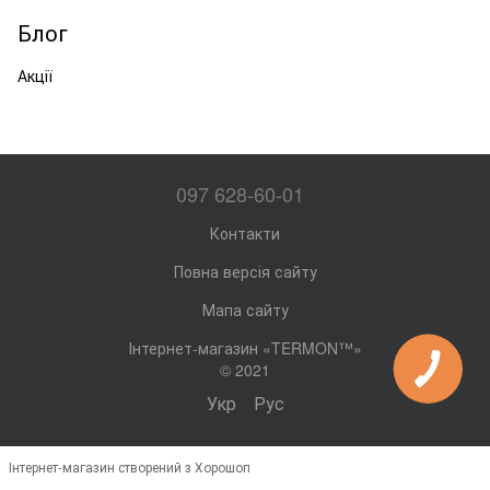
Блог
Акції
097 628-60-01
Контакти
Повна версія сайту
Мапа сайту
Інтернет-магазин «TERMON™»
© 2021
Укр
Рус
Інтернет-магазин створений з Хорошоп