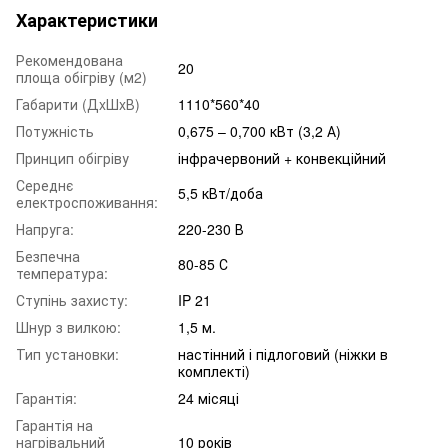
Характеристики
Рекомендована
20
площа обігріву (м2)
Габарити (ДxШxВ)
1110*560*40
Потужність
0,675 – 0,700 кВт (3,2 А)
Принцип обігріву
інфрачервоний + конвекційний
Середнє
5,5 кВт/доба
електроспоживання:
Напруга:
220-230 В
Безпечна
80-85 С
температура:
Ступінь захисту:
IP 21
Шнур з вилкою:
1,5 м.
Тип установки:
настінний і підлоговий (ніжки в
комплекті)
Гарантія:
24 місяці
Гарантія на
нагрівальний
10 років