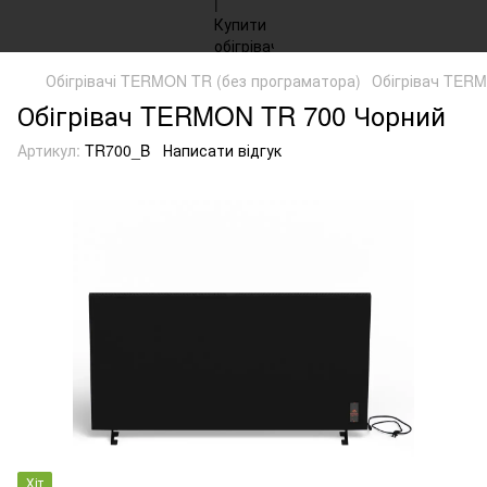
Обігрівачі TERMON TR (без програматора)
Обігрівач TER
Обігрівач TERMON TR 700 Чорний
Артикул:
TR700_B
Написати відгук
Хіт