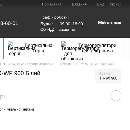
Порівняння
Бажання
Вхід
Укр
Рус
и
Графік роботи:
8-60-01
Мій кошик
Будні:
09:00–18:00
Сб-Нд:
вихідний
Вертикальна
Терморегулятори
серія
для обігрівача
MON TR-WF (з Wi-Fi програматором)
Обігрівач TERMON TR-WF 900 Білий
-WF 900 Білий
Артикул
TR-WF900
грн
опичувальної знижки