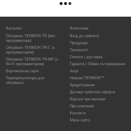
Каталог
Клієнтам
Обігрівачі TERMON TR (без
Вхід до кабінету
програматора)
Продукція
Обігрівачі TERMON TR-C (з
Технології
програматором)
Оплата і доставка
Обігрівачі TERMON TR-WF (з
Wi-Fi програматором)
Гарантія / Обмін та повернення
Вертикальна серія
Акції
Терморегулятори для
Новини TERMON™
обігрівача
Кредитування
Договір публічної оферти
Відгуки про магазин
Про компанію
Контакти
Мапа сайту