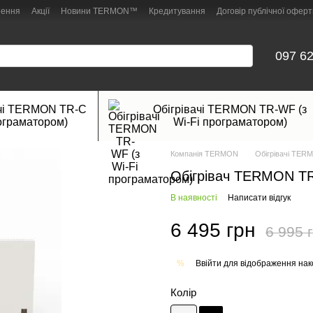
нення
Акції
Новини TERMON™
Кредитування
Договір публічної оферт
097 62
ачі TERMON TR-C
Обігрівачі TERMON TR-WF (з
ограматором)
Wi-Fi програматором)
Компанія TERMON
Обігрівачі TER
Обігрівач TERMON TR
В наявності
Написати відгук
6 495 грн
6 995 
Ввійти
для відображення нак
%
Колір