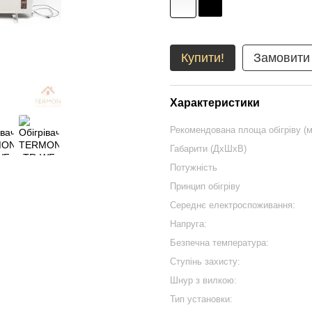
Купити!
Замовити
Характеристики
Рекомендована площа обігріву (м
Габарити (ДxШxВ)
Потужність
Принцип обігріву
Середнє електроспоживання:
Напруга:
Безпечна температура:
Ступінь захисту:
Шнур з вилкою:
Тип установки: