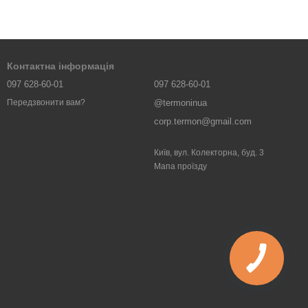
Контактна інформація
097 628-60-01
097 628-60-01
@termoninua
Передзвонити вам?
corp.termon@gmail.com
Київ, вул. Колекторна, буд. 3
Мапа проїзду