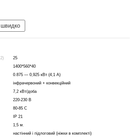
 швидко
2)
25
1400*560*40
0.875 — 0,925 кВт (4,1 А)​
інфрачервоний + конвекційний
7,2 кВт/доба
220-230 В
80-85 С
IP 21
1,5 м.
настінний і підлоговий (ніжки в комплекті)